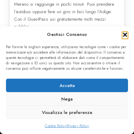
Merano si raggiunge in pochi minuti. Puoi prendere
l’autobus oppure fare un giro in bici lungo l’Adige.
Con il GuestPass usi gratuitamente molti mezzi
pubblici.
Gestisci Consenso
Per fornire le migliori esperienze, utilizziamo tecnologie come i cookie per
memorizzare e/o accedere alle informazioni del dispositivo. Il consenso a
queste tecnologie ci permetterà di elaborare dati come il comportamento
di navigazione o ID unici su questo sito. Non acconsentire o ritirare il
consenso può influire negativamente su alcune caratteristiche e funzioni.
Accetta
Alinvest Srl
Via Peter-Thalguter 20 I-39022 Lagundo
Nega
Visualizza le preferenze
Cookie Policy
Privacy Policy
Sitemap