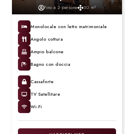
Fino a 2 persone
30 m²
Monolocale con letto matrimoniale
Angolo cottura
Ampio balcone
Bagno con doccia
Cassaforte
TV Satellitare
Wi-Fi